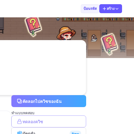
Suthasinee Mad
ป้อนรหัส
สร้าง
คัดลอกไปควิซของฉัน
ทำแบบทดสอบ
ทดลองควิซ
บัตรคำ
New