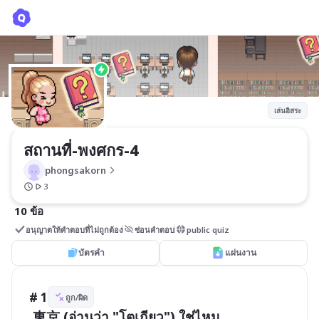
สถานที่-พงศกร-4
phongsakorn
เล่นอิสระ
สถานที่-พงศกร-4 
phongsakorn
3
10 ข้อ
อนุญาตให้คำตอบที่ไม่ถูกต้อง
ซ่อนคำตอบ
public quiz
บัตรคำ
แผ่นงาน
# 1
ถูก/ผิด
 東京 (อ่านว่า "โตเกียว") ใช่ไหม