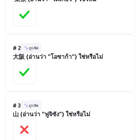
# 2
ถูก/ผิด
大阪 (อ่านว่า "โอซาก้า") ใช่หรือไม่
# 3
ถูก/ผิด
山 (อ่านว่า "ฟูจิซัง") ใช่หรือไม่