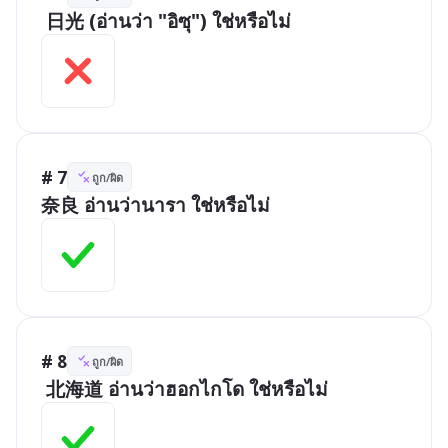
 日光 (อ่านว่า "อิซุ") ใช่หรือไม่
# 7
ถูก/ผิด
奈良 อ่านว่านารา ใช่หรือไม่
# 8
ถูก/ผิด
 北海道 อ่านว่าฮอกไกโด ใช่หรือไม่