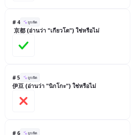
# 4
ถูก/ผิด
 京都 (อ่านว่า "เกียวโต") ใช่หรือไม่
# 5
ถูก/ผิด
伊豆 (อ่านว่า "นิกโกะ") ใช่หรือไม่
# 6
ถูก/ผิด