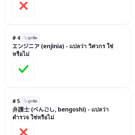
# 4
ถูก/ผิด
エンジニア (enjinia) - แปลว่า วิศวกร ใช่
หรือไม่
# 5
ถูก/ผิด
弁護士 (べんごし, bengoshi) - แปลว่า 
ตำรวจ ใช่หรือไม่