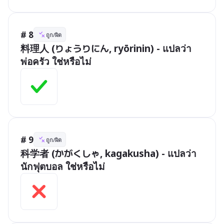
# 8
ถูก/ผิด
料理人 (りょうりにん, ryōrinin) - แปลว่า 
พ่อครัว ใช่หรือไม่
# 9
ถูก/ผิด
科学者 (かがくしゃ, kagakusha) - แปลว่า 
นักฟุตบอล ใช่หรือไม่