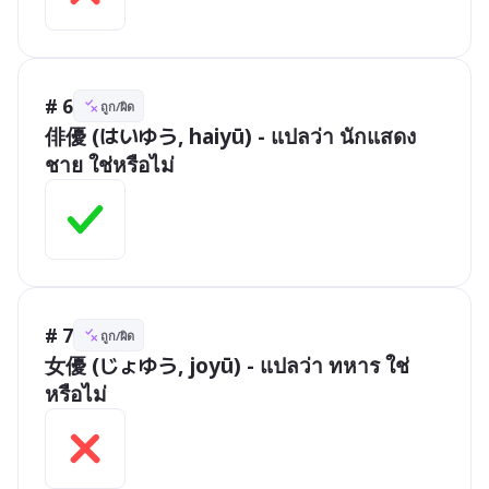
# 6
ถูก/ผิด
俳優 (はいゆう, haiyū) - แปลว่า นักแสดง
ชาย ใช่หรือไม่
# 7
ถูก/ผิด
女優 (じょゆう, joyū) - แปลว่า ทหาร ใช่
หรือไม่