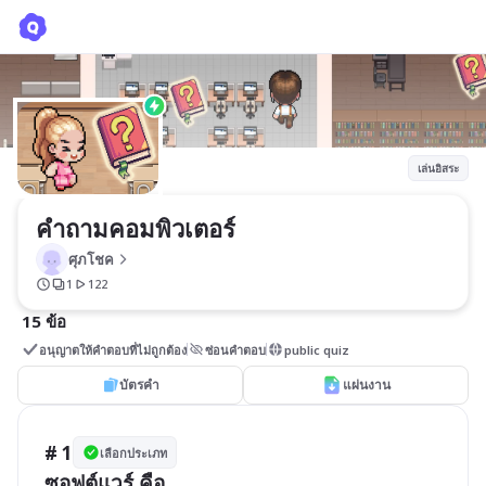
คำถามคอมพิวเตอร์
ศุภโชค
เล่นอิสระ
คำถามคอมพิวเตอร์
ศุภโชค
1
122
15 ข้อ
อนุญาตให้คำตอบที่ไม่ถูกต้อง
ซ่อนคำตอบ
public quiz
บัตรคำ
แผ่นงาน
# 1
เลือกประเภท
ซอฟต์แวร์ คือ