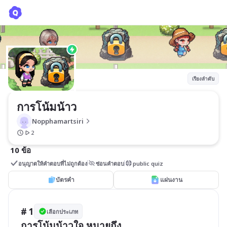
การโน้มน้าว
Nopphamartsiri
เรียงลำดับ
การโน้มน้าว
Nopphamartsiri
2
10 ข้อ
อนุญาตให้คำตอบที่ไม่ถูกต้อง
ซ่อนคำตอบ
public quiz
บัตรคำ
แผ่นงาน
# 1
เลือกประเภท
การโน้มน้าวใจ หมายถึง