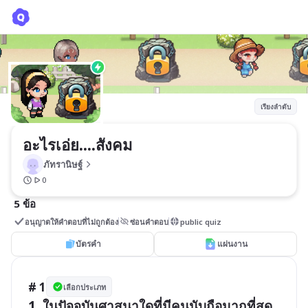
อะไรเอ่ย....สังคม
ภัทรานิษฐ์
เรียงลำดับ
อะไรเอ่ย....สังคม 
ภัทรานิษฐ์
0
5 ข้อ
อนุญาตให้คำตอบที่ไม่ถูกต้อง
ซ่อนคำตอบ
public quiz
บัตรคำ
แผ่นงาน
# 1
เลือกประเภท
1. ในปัจจุบันศาสนาใดที่มีคนนับถือมากที่สุด