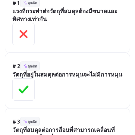
# 1
ถูก/ผิด
แรงที่กระทำต่อวัตถุที่สมดุลต้องมีขนาดและ
ทิศทางเท่ากัน
# 2
ถูก/ผิด
วัตถุที่อยู่ในสมดุลต่อการหมุนจะไม่มีการหมุน
# 3
ถูก/ผิด
วัตถุที่สมดุลต่อการลื่อนที่สามารถเคลื่อนที่