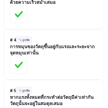
ด้วยความเร็วสม่ำเสมอ
# 4
ถูก/ผิด
การหมุนของวัตถุขึ้นอยู่กับแรงและระยะจาก
จุดหมุนเท่านั้น
# 5
ถูก/ผิด
หากแรงทั้งหมดที่กระทำต่อวัตถุมีค่าเท่ากัน 
วัตถุนั้นจะอยู่ในสมดุลเสมอ