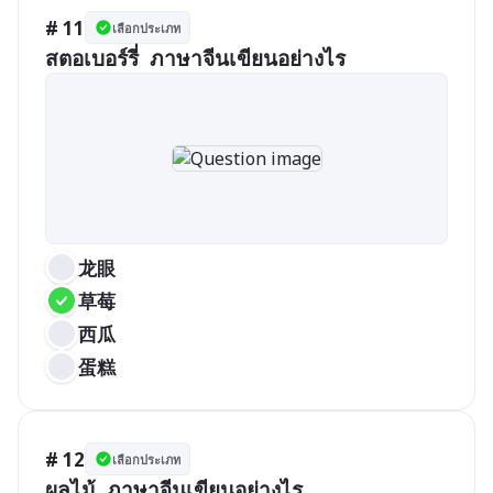
# 11
เลือกประเภท
龙眼
草莓
西瓜
蛋糕
# 12
เลือกประเภท