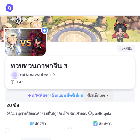
ทวบทวนภาษาจีน 3
rattanawadee s
แมตช์ทีม
ทวบทวนภาษาจีน 3
rattanawadee s
47
ควิซที่สร้างด้วยแผนที่พรีเมียม
ซื้อแพ็กเกจ
20 ข้อ
ไม่อนุญาตให้ตอบคำตอบที่ไม่ถูกต้อง
ซ่อนคำตอบ
public quiz
บัตรคำ
แผ่นงาน