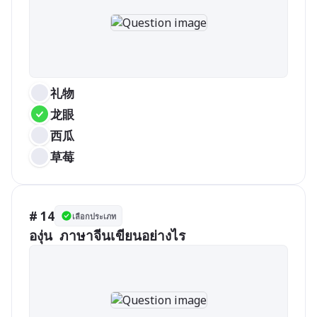
礼物
龙眼
西瓜
草莓
# 14
เลือกประเภท