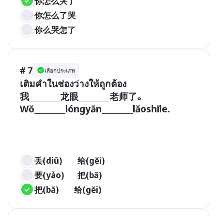
你怎么哭了
你怎么了哭
你么哭怎了
# 7
เลือกประเภท
เติมคำในช่องว่างให้ถูกต้อง

我________龙眼________老师了。

Wǒ________lóngyǎn________lǎoshīle.

丢(diū)        给(gěi)   
要(yào)       把(bǎ)
把(bǎ)        给(gěi) 