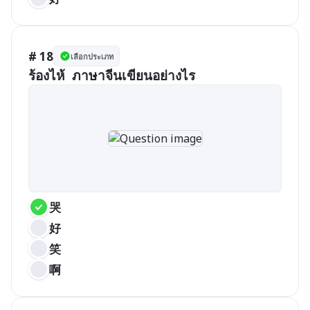
# 18
เลือกประเภท
哭
好
笑
啊