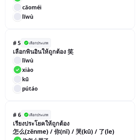
cǎoméi	
lǐwù
# 5
เลือกประเภท
lǐwù
xiào	
kū
pútáo
# 6
เลือกประเภท
เรียงประโยคให้ถูกต้อง
