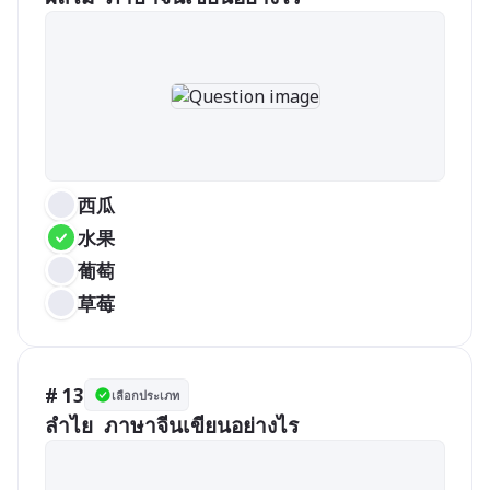
西瓜
水果
葡萄
草莓
# 13
เลือกประเภท