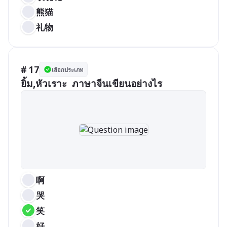
熊猫
礼物
# 17
เลือกประเภท
啊
哭
笑
好