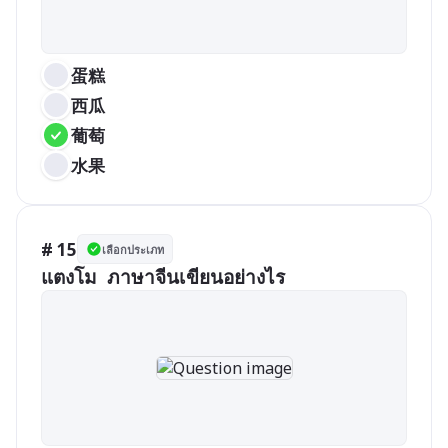
蛋糕
西瓜
葡萄
水果
# 15
เลือกประเภท