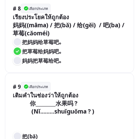
# 8
เลือกประเภท
เรียงประโยคให้ถูกต้อง

妈妈((māma) / 把(bǎ) / 给(gěi)  / 吧(ba) / 
把妈妈给草莓吧。
把草莓给妈妈吧。
妈妈把草莓给吧。
# 9
เลือกประเภท
เติมคำในช่องว่าให้ถูกต้อง

           你________水果吗？

            (Nǐ.........shuǐguǒma？)

把(bǎ) 