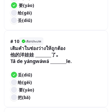
 要(yào) 
给(gěi) 
丢(diū) 
# 10
เลือกประเภท
เติมคำในช่องว่างให้ถูกต้อง

他的洋娃娃 ________了。

Tā de yángwáwá ________le.

丢(diū) 
给(gěi)  
 要(yào)
把(bǎ)