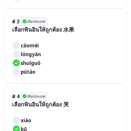
# 3
เลือกประเภท
เลือกพินอินให้ถูกต้อง 水果

cǎoméi
lóngyǎn
shuǐguǒ	
pútáo
# 4
เลือกประเภท
เลือกพินอินให้ถูกต้อง 哭

xiào
kū	