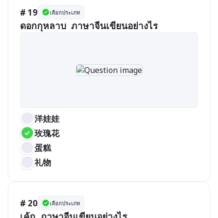
# 19
เลือกประเภท
洋娃娃
玫瑰花
蛋糕
礼物
# 20
เลือกประเภท