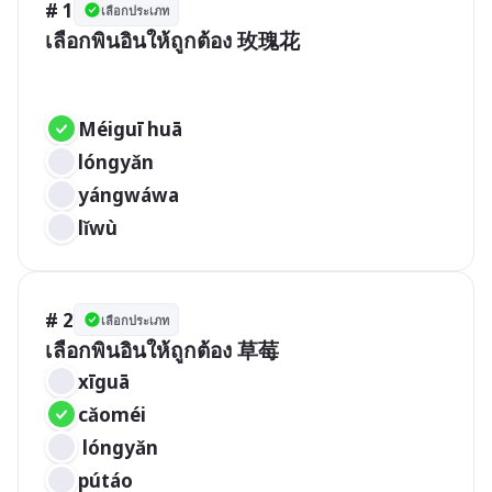
# 1
เลือกประเภท
เลือกพินอินให้ถูกต้อง 玫瑰花

Méiguī huā 
lóngyǎn
yángwáwa 
lǐwù 
# 2
เลือกประเภท
xīguā 
cǎoméi
 lóngyǎn 
pútáo