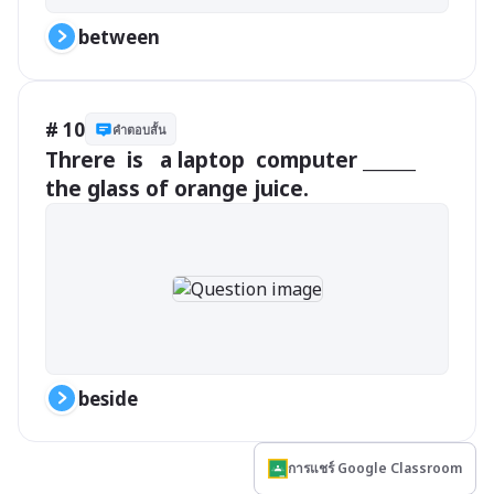
between
# 10
คำตอบสั้น
Threre  is   a laptop  computer ______ 
the glass of orange juice.
beside
การแชร์ Google Classroom