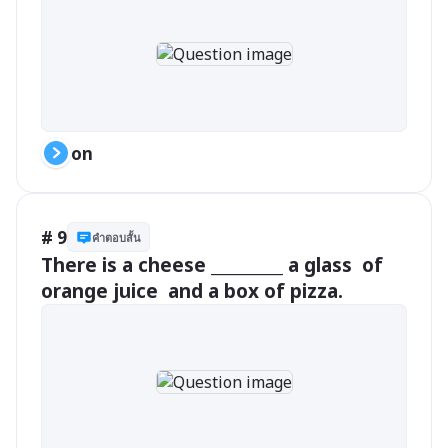
on
# 9
คำตอบสั้น
There is a cheese _________ a glass  of 
orange juice  and a box of pizza.