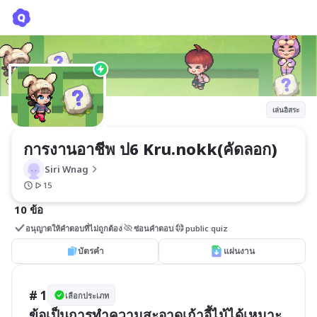
การงานอาชีพ ป6 Kru.nokk(คัดลอก)
Siri Wnag
เล่นอิสระ
การงานอาชีพ ป6 Kru.nokk(คัดลอก)
Siri Wnag
15
10 ข้อ
อนุญาตให้คำตอบที่ไม่ถูกต้อง
ซ่อนคำตอบ
public quiz
บัตรคำ
แผ่นงาน
# 1
เลือกประเภท
ข้อเป็นการทำความสะอาดเก้าอี้ไม้ได้เหมาะ