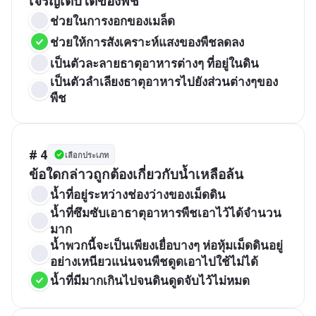
เจริญเติบโตของพืช
ช่วยในการงอกของเมล็ด
ช่วยให้การสังเคราะห์แสงของพืชลดลง
เป็นตัวละลายธาตุอาหารต่างๆ ที่อยู่ในดิน
เป็นตัวลำเลียงธาตุอาหารไปยังส่วนต่างๆของ
พืช
# 4
เลือกประเภท
ข้อใดกล่าวถูกต้องเกี่ยวกับน้ำเหลือล้น
น้ำที่อยู่ระหว่างช่องว่างของเม็ดดิน
น้ำที่ซึมซับเอาธาตุอาหารพืชเอาไว้ได้จำนวน
มาก
น้ำพวกนี้จะเป็นเพียงเยื่อบางๆ ห่อหุ้มเม็ดดินอยู่
อย่างเหนียวแน่นจนพืชดูดเอาไปใช้ไม่ได้
น้ำที่มีมากเกินไปจนดินดูดจับไว้ไม่หมด