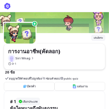
การงานอาชีพ(คัดลอก)
Siri Wnag
เล่นอิสระ
การงานอาชีพ(คัดลอก)
Siri Wnag
1
20 ข้อ
อนุญาตให้คำตอบที่ไม่ถูกต้อง
ซ่อนคำตอบ
public quiz
บัตรคำ
แผ่นงาน
# 1
เลือกประเภท
ข้อใดหมายถึงพันธุกรรม