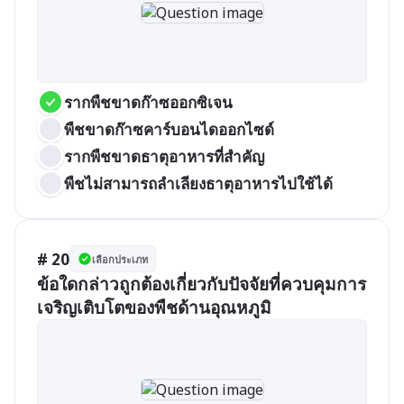
รากพืชขาดก๊าซออกซิเจน
พืชขาดก๊าซคาร์บอนไดออกไซด์
รากพืชขาดธาตุอาหารที่สำคัญ
พืชไม่สามารถลำเลียงธาตุอาหารไปใช้ได้ 
# 20
เลือกประเภท
ข้อใดกล่าวถูกต้องเกี่ยวกับปัจจัยที่ควบคุมการ
เจริญเติบโตของพืชด้านอุณหภูมิ 