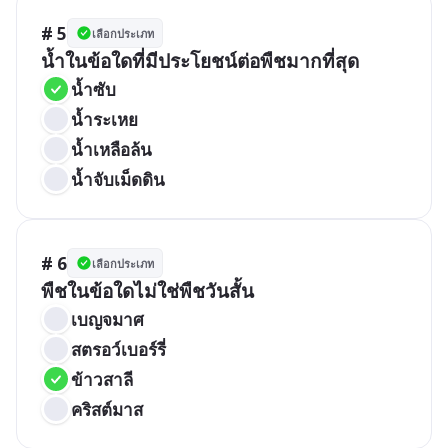
# 5
เลือกประเภท
น้ำในข้อใดที่มีประโยชน์ต่อพืชมากที่สุด
น้ำซับ
น้ำระเหย
น้ำเหลือล้น
น้ำจับเม็ดดิน
# 6
เลือกประเภท
พืชในข้อใดไม่ใช่พืชวันสั้น
เบญจมาศ
สตรอว์เบอร์รี่
ข้าวสาลี
คริสต์มาส