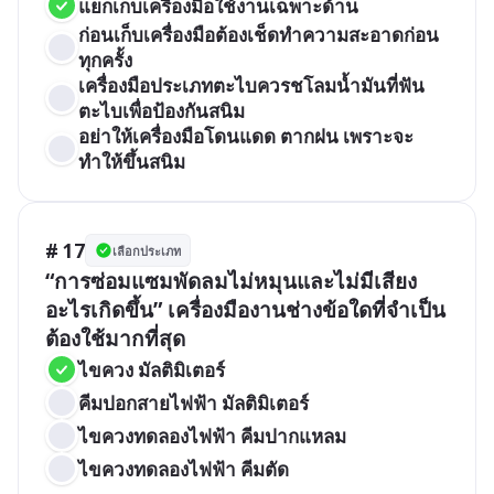
แยกเก็บเครื่องมือใช้งานเฉพาะด้าน
ก่อนเก็บเครื่องมือต้องเช็ดทำความสะอาดก่อน
ทุกครั้ง
เครื่องมือประเภทตะไบควรชโลมน้ำมันที่ฟัน
ตะไบเพื่อป้องกันสนิม
อย่าให้เครื่องมือโดนแดด ตากฝน เพราะจะ
ทำให้ขึ้นสนิม
# 17
เลือกประเภท
“การซ่อมแซมพัดลมไม่หมุนและไม่มีเสียง
อะไรเกิดขึ้น” เครื่องมืองานช่างข้อใดที่จำเป็น
ต้องใช้มากที่สุด  
ไขควง มัลติมิเตอร์
คีมปอกสายไฟฟ้า มัลติมิเตอร์
ไขควงทดลองไฟฟ้า คีมปากแหลม
ไขควงทดลองไฟฟ้า คีมตัด 