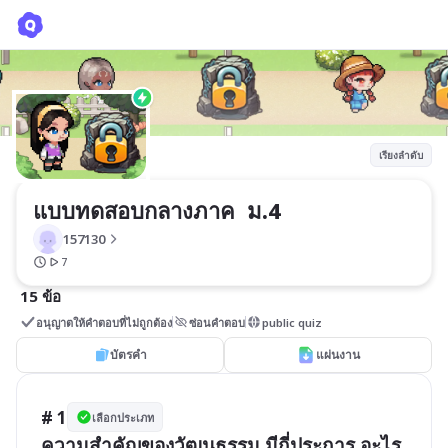
แบบทดสอบกลางภาค ม.4
157130
เรียงลำดับ
แบบทดสอบกลางภาค  ม.4
157130
7
15 ข้อ
อนุญาตให้คำตอบที่ไม่ถูกต้อง
ซ่อนคำตอบ
public quiz
บัตรคำ
แผ่นงาน
# 1
เลือกประเภท
ความสำคัญของวัฒนธรรม มีกี่ประการ อะไร