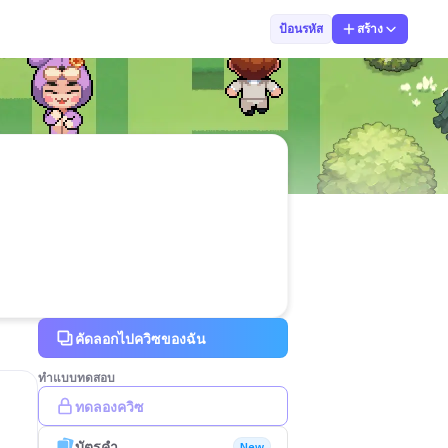
MINE Juthamat
ป้อนรหัส
สร้าง
คัดลอกไปควิซของฉัน
ทำแบบทดสอบ
ทดลองควิซ
บัตรคำ
New