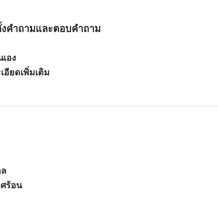
รตั้งคำถามและตอบคำถาม
นเอง
อียดเพิ่มเติม
กล
ศร้อน