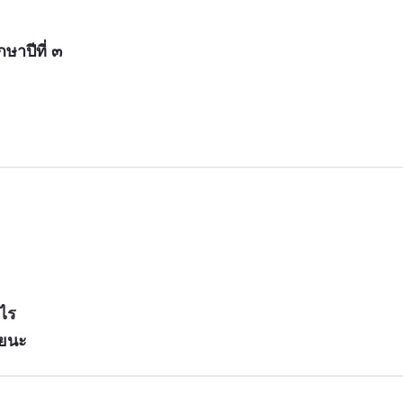
กษาปีที่ ๓
ะไร
อยนะ