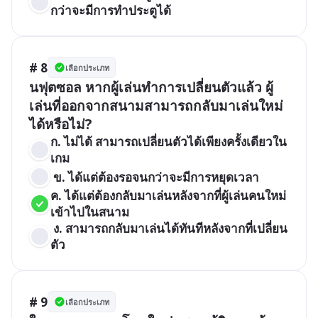
กว่าจะมีการทำประตูได้
# 8
เลือกประเภท
นฟุตซอล หากผู้เล่นทำการเปลี่ยนตัวแล้ว ผู้
เล่นที่ออกจากสนามสามารถกลับมาเล่นใหม่
ก. ไม่ได้ สามารถเปลี่ยนตัวได้เพียงครั้งเดียวใน
เกม
 ข. ได้แต่ต้องรอจนกว่าจะมีการหยุดเวลา 
ค. ได้แต่ต้องกลับมาเล่นหลังจากที่ผู้เล่นคนใหม่
เข้าไปในสนาม 
 ง. สามารถกลับมาเล่นได้ทันทีหลังจากที่เปลี่ยน
ตัว
# 9
เลือกประเภท