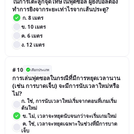
ในการเตะลูกจุดโทษในฟุตซอล ผู้ยิงบอลต้อง
 ก. 8 เมตร 
ข. 10 เมตร 
ค. 6 เมตร
ง. 12 เมตร
# 10
เลือกประเภท
การเล่นฟุตซอลในกรณีที่มีการหยุดเวลานาน 
(เช่น การบาดเจ็บ) จะมีการนับเวลาใหม่หรือ
ก. ใช่, การนับเวลาใหม่เริ่มจากตอนที่เกมเริ่ม
ต้นใหม่ 
 ข. ไม่, เวลาจะหยุดนับจนกว่าจะเริ่มเกมใหม่ 
 ค. ใช่, เวลาจะหยุดเฉพาะในช่วงที่มีการบาด
เจ็บ 