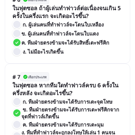
ในฟุตซอล ถ้าผู้เล่นทำฟาวล์ต่อเนื่องจนเกิน 5 
 ก. ผู้เล่นคนที่ทำฟาวล์จะโดนใบเหลือง 
ข. ผู้เล่นคนที่ทำฟาวล์จะโดนใบแดง 
ค. ทีมฝ่ายตรงข้ามจะได้รับสิทธิ์เตะฟรีคิก 
 ง. ไม่มีอะไรเกิดขึ้น
# 7
เลือกประเภท
ในฟุตซอล หากทีมใดทำฟาวล์ครบ 6 ครั้งใน
 ก. ทีมฝ่ายตรงข้ามจะได้รับการเตะจุดโทษ 
 ข. ทีมฝ่ายตรงข้ามจะได้รับการเตะฟรีคิกจาก
จุดที่ฟาวล์เกิดขึ้น
 ค. ทีมฝ่ายตรงข้ามจะได้รับการเตะมุม 
ง. ทีมที่ทำฟาวล์จะถูกลงโทษให้เล่น 1 คนจน