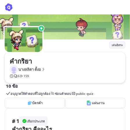
คำกริยา
นางลลิตา ตั้งอ
เล่นอิสระ
คำกริยา
นางลลิตา ตั้งอ
6
159
10 ข้อ
อนุญาตให้คำตอบที่ไม่ถูกต้อง
ซ่อนคำตอบ
public quiz
บัตรคำ
แผ่นงาน
# 1
เลือกประเภท
คำกริยา คืออะไร