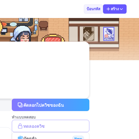
20 Achara Moon
ป้อนรหัส
สร้าง
คัดลอกไปควิซของฉัน
ทำแบบทดสอบ
ทดลองควิซ
บัตรคำ
New