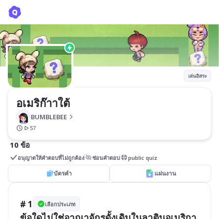
อเมริก๊าาใต้
BUMBLEBEE
เล่นอิสระ
อเมริก๊าาใต้ 
BUMBLEBEE
57
10 ข้อ
อนุญาตให้คำตอบที่ไม่ถูกต้อง
ซ่อนคำตอบ
public quiz
บัตรคำ
แผ่นงาน
# 1
เลือกประเภท
ข้อใดไม่ใช่อาณาจักรดั้งเดิมในลาตินอเมริกา