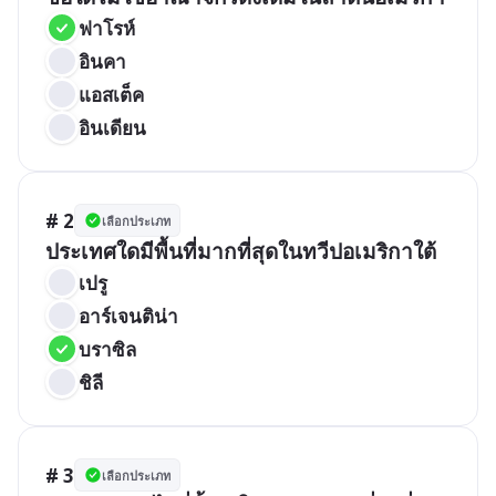
ฟาโรห์
อินคา
แอสเต็ค
อินเดียน
# 2
เลือกประเภท
ประเทศใดมีพื้นที่มากที่สุดในทวีปอเมริกาใต้
เปรู
อาร์เจนติน่า
บราซิล
ชิลี
# 3
เลือกประเภท