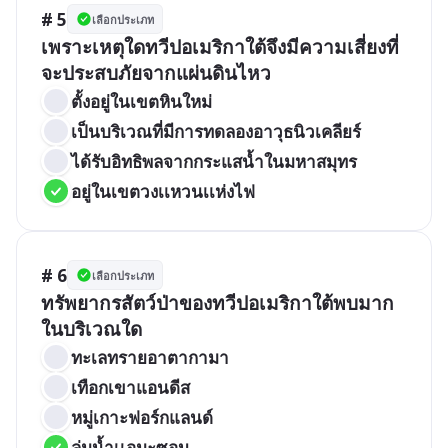
# 5
เลือกประเภท
เพราะเหตุใดทวีปอเมริกาใต้จึงมีความเสี่ยงที่
จะประสบภัยจากแผ่นดินไหว
ตั้งอยู่ในเขตหินใหม่
เป็นบริเวณที่มีการทดลองอาวุธนิวเคลียร์
ได้รับอิทธิพลจากกระแสน้ำในมหาสมุทร
อยู่ในเขตวงเเหวนเเห่งไฟ
# 6
เลือกประเภท
ทรัพยากรสัตว์ป่าของทวีปอเมริกาใต้พบมาก
ในบริเวณใด
ทะเลทรายอาตากามา
เทือกเขาแอนดีส
หมู่เกาะฟอร์กแลนด์
ลุ่มน้ำเเอมะซอน