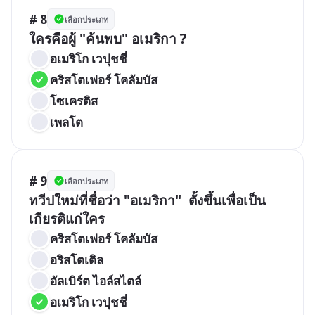
# 8
เลือกประเภท
ใครคือผู้ "ค้นพบ" อเมริกา ?
อเมริโก เวปุชชี่
คริสโตเฟอร์ โคลัมบัส
โซเครติส
เพลโต
# 9
เลือกประเภท
ทวีปใหม่ที่ชื่อว่า "อเมริกา"  ตั้งขึ้นเพื่อเป็น
เกียรติแก่ใคร
คริสโตเฟอร์ โคลัมบัส
อริสโตเติล
อัลเบิร์ต ไอล์สไตล์
อเมริโก เวปุชชี่