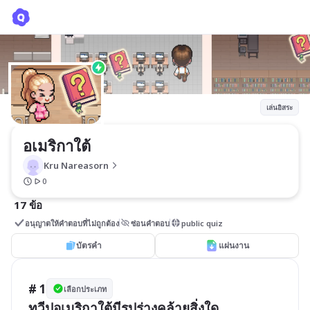
อเมริกาใต้
Kru Nareasorn
เล่นอิสระ
อเมริกาใต้
Kru Nareasorn
0
17 ข้อ
อนุญาตให้คำตอบที่ไม่ถูกต้อง
ซ่อนคำตอบ
public quiz
บัตรคำ
แผ่นงาน
# 1
เลือกประเภท
ทวีปอเมริกาใต้มีรูปร่างคล้ายสิ่งใด