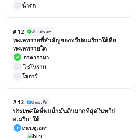
น้ำตก
# 12
เลือกประเภท
ทะเลทรายที่สำคัญของทวีปอเมริกาใต้คือ
ทะเลทรายใด
 อาตากามา
 ไซโนราน
โมฮาวี
# 13
คำตอบสั้น
ประเทศใดที่พบน้ำมันดิบมากที่สุดในทวีป
อเมริกาใต้
เวเนซุเอลา