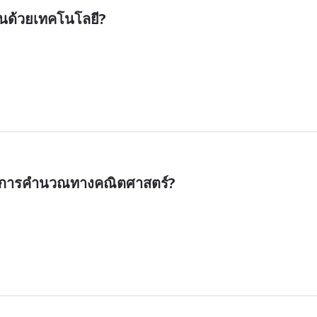
านด้วยเทคโนโลยี?
นในการคำนวณทางคณิตศาสตร์?