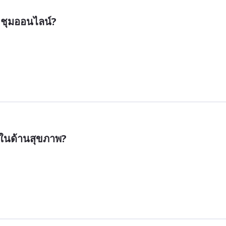
ะชุมออนไลน์?
ีในด้านสุขภาพ?