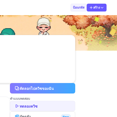
TecTic Studio
ป้อนรหัส
สร้าง
คัดลอกไปควิซของฉัน
ทำแบบทดสอบ
ทดลองควิซ
บัตรคำ
New