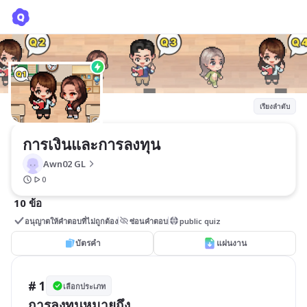
การเงินและการลงทุน
Awn02 GL
เรียงลำดับ
การเงินและการลงทุน
Awn02 GL
0
10 ข้อ
อนุญาตให้คำตอบที่ไม่ถูกต้อง
ซ่อนคำตอบ
public quiz
บัตรคำ
แผ่นงาน
# 1
เลือกประเภท
การลงทุนหมายถึง