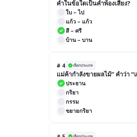
คำในข้อใดเป็นคำพ้องเสียง?
ใบ – ไป
แก้ว – แก้ว
สี – ศรี
บ้าน – บาน
# 4
เลือกประเภท
แม่ค้ากำลังขายผลไม้” คำว่า “
ประธาน
กริยา
กรรม
ขยายกริยา
# 5
เลือกประเภท