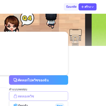
พิริสา สุขมาก
ป้อนรหัส
สร้าง
คัดลอกไปควิซของฉัน
ทำแบบทดสอบ
ทดลองควิซ
บัตรคำ
New