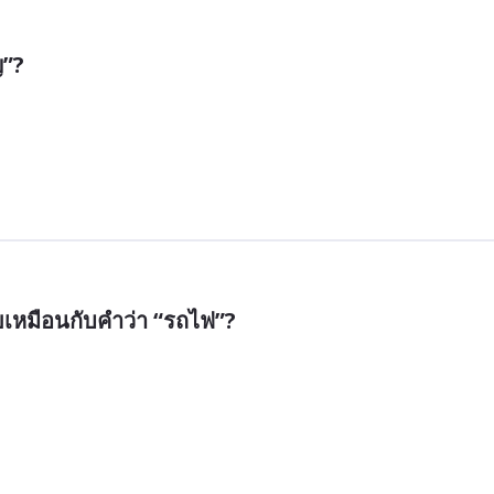
ญ”?
หมือนกับคำว่า “รถไฟ”?