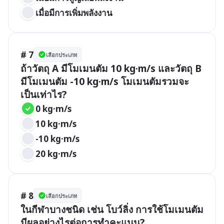
เมื่อมีการเพิ่มพลังงาน
# 7
เลือกประเภท
ถ้าวัตถุ A มีโมเมนตัม 10 kg·m/s และวัตถุ B 
มีโมเมนตัม -10 kg·m/s โมเมนตัมรวมจะ
เป็นเท่าไร?
0 kg·m/s
10 kg·m/s
-10 kg·m/s
20 kg·m/s
# 8
เลือกประเภท
ในกีฬาบางชนิด เช่น โบว์ลิ่ง การใช้โมเมนตัม
มีผลอย่างไรต่อการทำคะแนน?