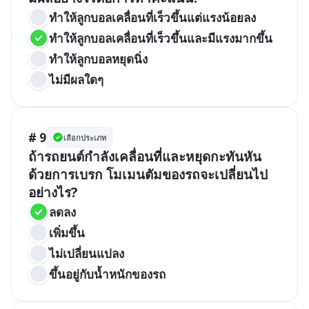
ทำให้ลูกบอลเคลื่อนที่เร็วขึ้นแต่แรงน้อยลง
ทำให้ลูกบอลเคลื่อนที่เร็วขึ้นและมีแรงมากขึ้น
ทำให้ลูกบอลหยุดนิ่ง
ไม่มีผลใดๆ
# 9
เลือกประเภท
ถ้ารถยนต์กำลังเคลื่อนที่และหยุดกะทันหัน
ด้วยการเบรก โมเมนตัมของรถจะเปลี่ยนไป
อย่างไร?
ลดลง
เพิ่มขึ้น
ไม่เปลี่ยนแปลง
ขึ้นอยู่กับน้ำหนักของรถ