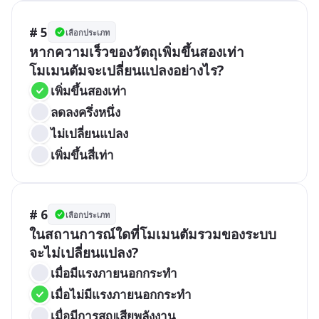
# 5
เลือกประเภท
หากความเร็วของวัตถุเพิ่มขึ้นสองเท่า 
โมเมนตัมจะเปลี่ยนแปลงอย่างไร?
เพิ่มขึ้นสองเท่า
ลดลงครึ่งหนึ่ง
ไม่เปลี่ยนแปลง
เพิ่มขึ้นสี่เท่า
# 6
เลือกประเภท
ในสถานการณ์ใดที่โมเมนตัมรวมของระบบ
จะไม่เปลี่ยนแปลง?
เมื่อมีแรงภายนอกกระทำ
เมื่อไม่มีแรงภายนอกกระทำ
เมื่อมีการสูญเสียพลังงาน