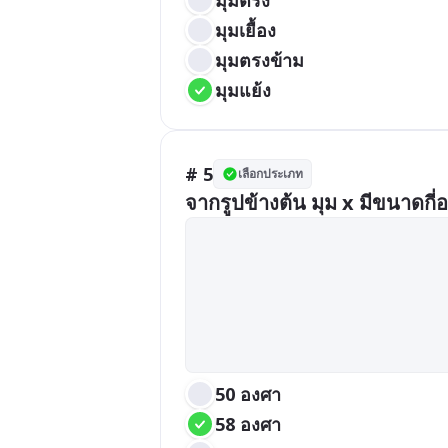
มุมเยื้อง
มุมตรงข้าม
มุมแย้ง
# 5
เลือกประเภท
จากรูปข้างต้น มุม x มีขนาดกี่
50 องศา
58 องศา