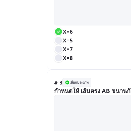
X=6
X=5
X=7
X=8
# 3
เลือกประเภท
กำหนดให้ เส้นตรง AB ขนานกับ 