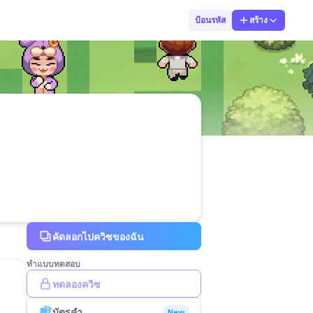
13 ศุภิสิทธิ์ 
ป้อนรหัส
สร้าง
คัดลอกไปควิซของฉัน
ทำแบบทดสอบ
ทดลองควิซ
บัตรคำ
New