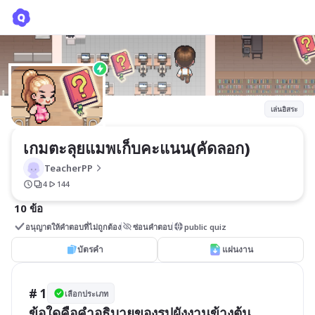
เกมตะลุยแมพเก็บคะแนน(คัดลอก)
TeacherPP
เล่นอิสระ
เกมตะลุยแมพเก็บคะแนน(คัดลอก)
TeacherPP
4
144
10 ข้อ
อนุญาตให้คำตอบที่ไม่ถูกต้อง
ซ่อนคำตอบ
public quiz
บัตรคำ
แผ่นงาน
# 1
เลือกประเภท
ข้อใดคือคำอธิบายของรูปผังงานข้างต้น