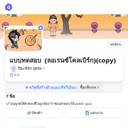
แบบทดสอบ (ลอเรนซ์โคลเบิร์ก)(copy)
ปิยะพัชร บุตรด
เล่นอิสระ
แบบทดสอบ  (ลอเรนซ์โคลเบิร์ก)(copy)
ปิยะพัชร บุตรด
9
ควิซที่สร้างด้วยแผนที่พรีเมียม
ซื้อแพ็กเกจ
7 ข้อ
อนุญาตให้คำตอบที่ไม่ถูกต้อง
ซ่อนคำตอบ
public quiz
บัตรคำ
แผ่นงาน