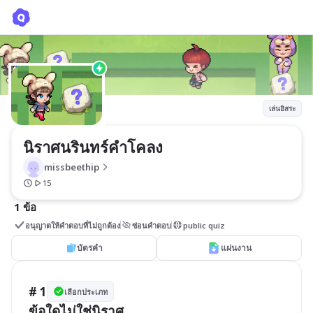
นิราศนรินทร์คำโคลง
missbeethip
เล่นอิสระ
นิราศนรินทร์คำโคลง
missbeethip
15
1 ข้อ
อนุญาตให้คำตอบที่ไม่ถูกต้อง
ซ่อนคำตอบ
public quiz
บัตรคำ
แผ่นงาน
# 1
เลือกประเภท
ข้อใดไม่ใช่นิราศ