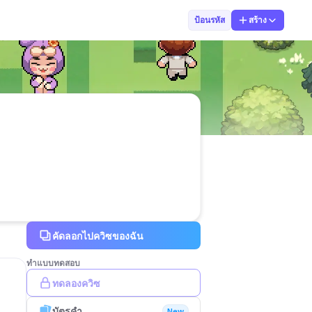
เอฟ โอ
ป้อนรหัส
สร้าง
คัดลอกไปควิซของฉัน
ทำแบบทดสอบ
ทดลองควิซ
บัตรคำ
New