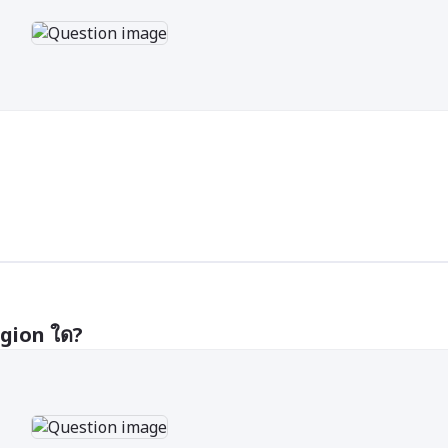
gion ใด?