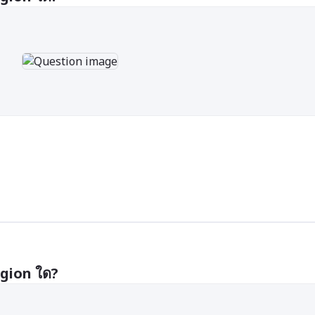
gion ใด?