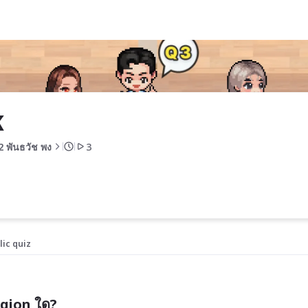
K
2 พันธวัช พง
3
lic quiz
gion ใด?