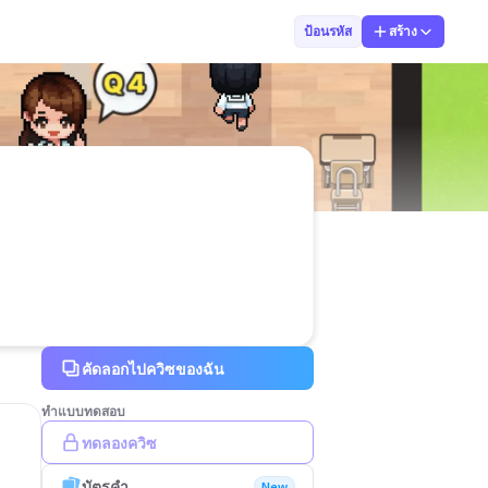
052 พันธวัช พง
ป้อนรหัส
สร้าง
คัดลอกไปควิซของฉัน
ทำแบบทดสอบ
ทดลองควิซ
บัตรคำ
New