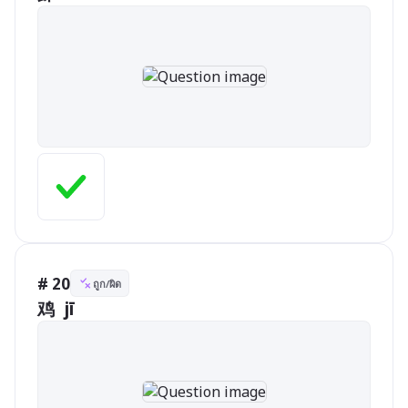
# 20
ถูก/ผิด
鸡  jī        