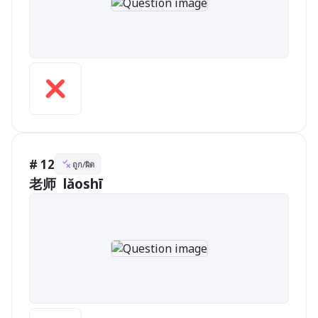
# 12
ถูก/ผิด
老师  lǎoshī  