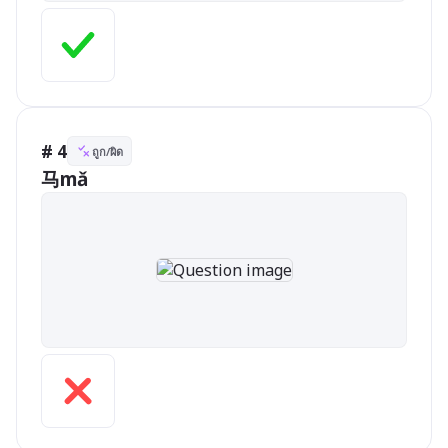
# 4
ถูก/ผิด
马mǎ