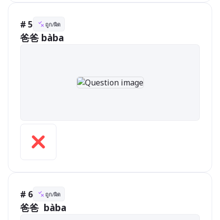
# 5
ถูก/ผิด
爸爸 bàba
# 6
ถูก/ผิด
爸爸  bàba