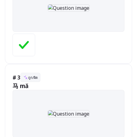
# 3
ถูก/ผิด
马 mǎ