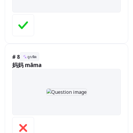
# 8
ถูก/ผิด
妈妈 māma