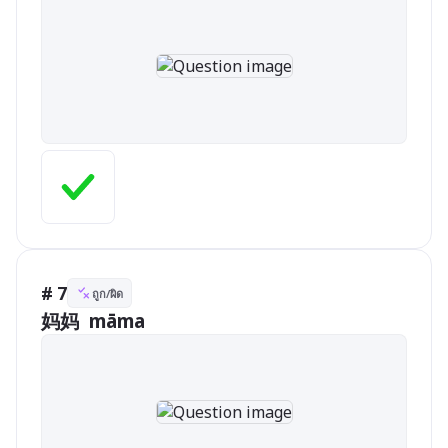
# 7
ถูก/ผิด
妈妈  māma