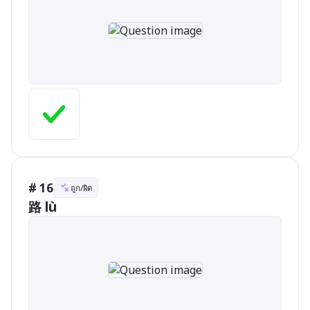
# 16
ถูก/ผิด
路 lù