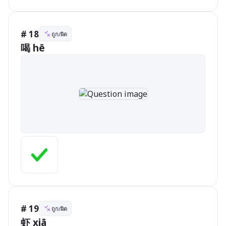
# 18
ถูก/ผิด
喝 hē          
# 19
ถูก/ผิด
虾 xiā     