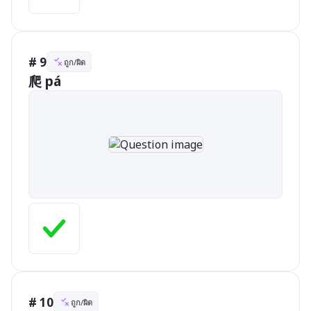
# 9
ถูก/ผิด
爬 pá
# 10
ถูก/ผิด