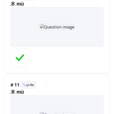
木 mù
# 11
ถูก/ผิด
木 mù