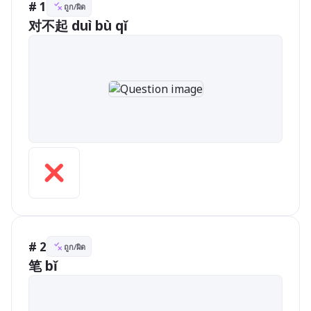
# 1
ถูก/ผิด
对不起 duì bù qǐ       
# 2
ถูก/ผิด
笔 bǐ