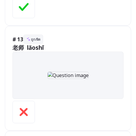
# 13
ถูก/ผิด
老师  lǎoshī  