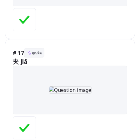
# 17
ถูก/ผิด
夹 jiā     