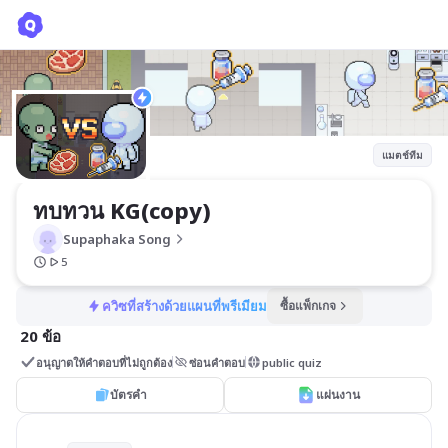
ทบทวน KG(copy)
Supaphaka Song
แมตช์ทีม
ทบทวน KG(copy)
Supaphaka Song
5
ควิซที่สร้างด้วยแผนที่พรีเมียม
ซื้อแพ็กเกจ
20 ข้อ
อนุญาตให้คำตอบที่ไม่ถูกต้อง
ซ่อนคำตอบ
public quiz
บัตรคำ
แผ่นงาน