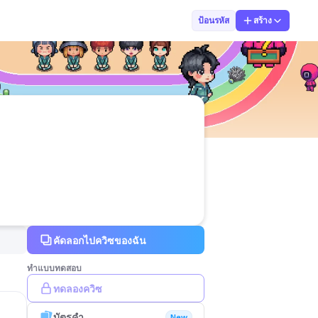
กฤตชัย สูงเพีย
ป้อนรหัส
สร้าง
คัดลอกไปควิซของฉัน
ทำแบบทดสอบ
ทดลองควิซ
บัตรคำ
New