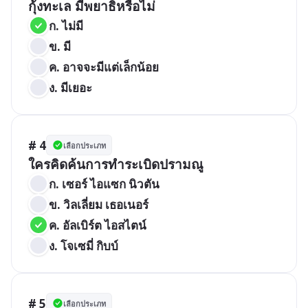
ก. ไม่มี
ข. มี
ค. อาจจะมีแต่เล็กน้อย
ง. มีเยอะ
# 4
เลือกประเภท
ใครคิดค้นการทำระเบิดปรามณู
ก. เซอร์ ไอแซก นิวตัน
ข. วิลเลี่ยม เธอเนอร์
ค. อัลเบิร์ต ไอสไตน์
ง. โจเซมี่ กิบบ์
# 5
เลือกประเภท