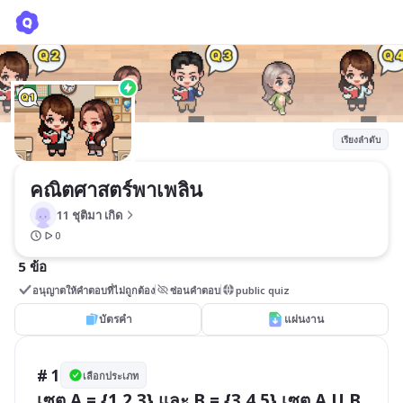
คณิตศาสตร์พาเพลิน
11 ชุติมา เกิด
เรียงลำดับ
คณิตศาสตร์พาเพลิน
11 ชุติมา เกิด
0
5 ข้อ
อนุญาตให้คำตอบที่ไม่ถูกต้อง
ซ่อนคำตอบ
public quiz
บัตรคำ
แผ่นงาน
# 1
เลือกประเภท
เซต A = {1,2,3} และ B = {3,4,5} เซต A U B 