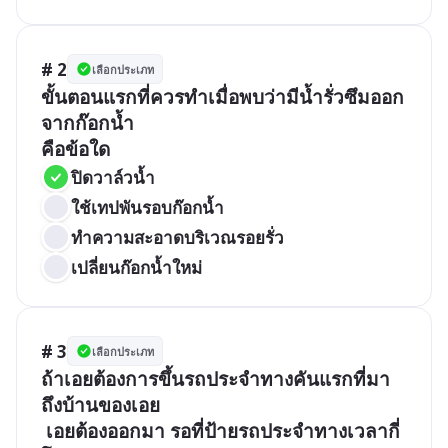
# 2
เลือกประเภท
ขั้นตอนแรกที่ควรทำเมื่อพบว่ามีน้ำรั่วซึมออก
จากก๊อกน้ำ

คือข้อใด
ปิดวาล์วน้ำ
ใช้เทปพันรอบก๊อกน้ำ
ทำความสะอาดบริเวณรอยรั่ว
เปลี่ยนก๊อกน้ำใหม่
# 3
เลือกประเภท
ถ้าเอยต้องการขึ้นรถประจำทางคันแรกที่มา
ถึงบ้านของเอย

 เอยต้องออกมา รอที่ป้ายรถประจำทางเวลากี่