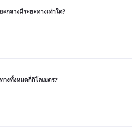
ะยะกลางมีระยะทางเท่าใด?
างทั้งหมดกี่กิโลเมตร?