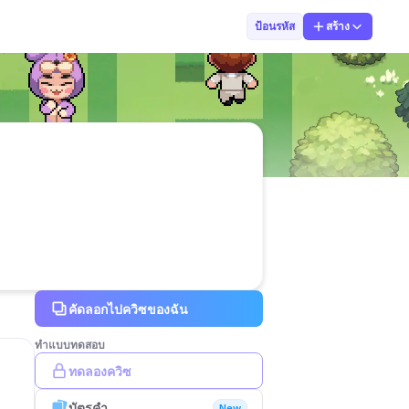
6 พิทวัส 057
ป้อนรหัส
สร้าง
คัดลอกไปควิซของฉัน
ทำแบบทดสอบ
ทดลองควิซ
บัตรคำ
New