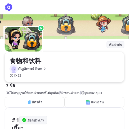
食物和饮料
กัญลักษณ์ สิทธ
เรียงลำดับ
食物和饮料
กัญลักษณ์ สิทธ
32
7 ข้อ
ไม่อนุญาตให้ตอบคำตอบที่ไม่ถูกต้อง
ซ่อนคำตอบ
public quiz
บัตรคำ
แผ่นงาน
# 1
เลือกประเภท
เกี๊ยว