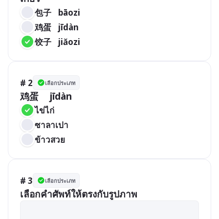
包子	bāozi
鸡蛋	jīdàn
饺子	jiǎozi
# 2
เลือกประเภท
鸡蛋	jīdàn
ไข่ไก่
ซาลาเปา
ข้าวสวย
# 3
เลือกประเภท
เลือกคำศัพท์ให้ตรงกับรูปภาพ