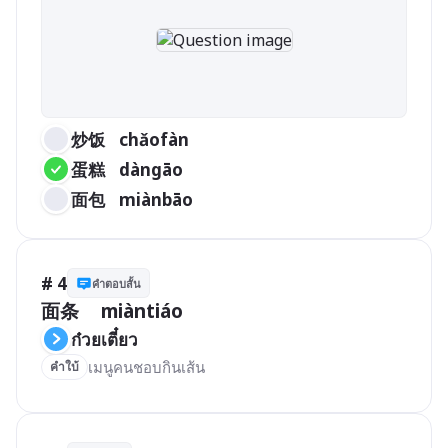
炒饭	chǎofàn
蛋糕	dàngāo
面包	miànbāo
# 4
คำตอบสั้น
面条	miàntiáo
ก๋วยเตี๋ยว
เมนูคนชอบกินเส้น
คำใบ้