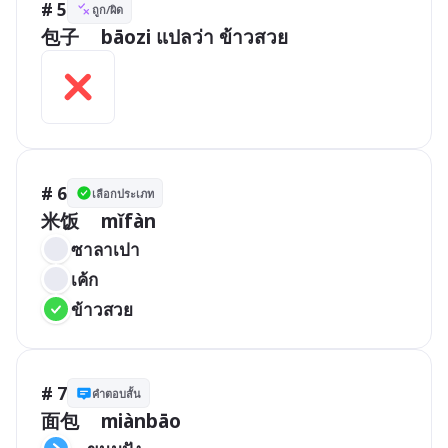
# 5
ถูก/ผิด
包子	bāozi แปลว่า ข้าวสวย
# 6
เลือกประเภท
米饭	mǐfàn
ซาลาเปา
เค้ก
ข้าวสวย
# 7
คำตอบสั้น
面包	miànbāo