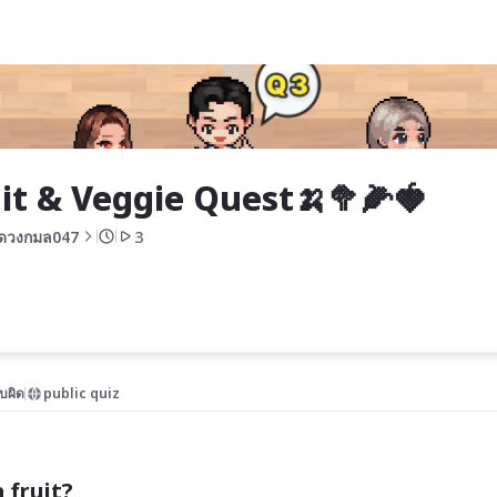
🌽🍓
it & Veggie Quest🍌🥦🌽🍓
ดวงกมล047
3
บผิด
public quiz
 fruit?