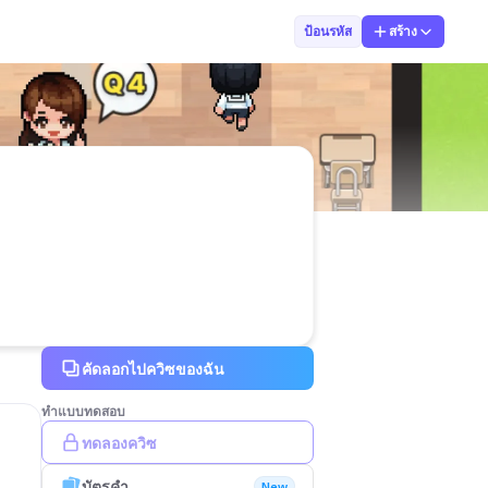
29ดวงกมล047
ป้อนรหัส
สร้าง
คัดลอกไปควิซของฉัน
ทำแบบทดสอบ
ทดลองควิซ
บัตรคำ
New