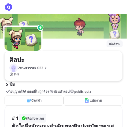
ศิลปะ
2กนกวรรณ 022
เล่นอิสระ
ศิลปะ
2กนกวรรณ 022
8
5 ข้อ
อนุญาตให้คำตอบที่ไม่ถูกต้อง
ซ่อนคำตอบ
public quiz
บัตรคำ
แผ่นงาน
# 1
เลือกประเภท
ข้อใดคือลักษณะสำคัญของศิลปะสมัยเรอเนส