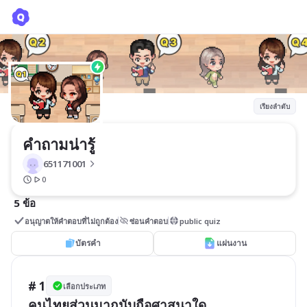
คำถามน่ารู้
651171001
เรียงลำดับ
คำถามน่ารู้
651171001
0
5 ข้อ
อนุญาตให้คำตอบที่ไม่ถูกต้อง
ซ่อนคำตอบ
public quiz
บัตรคำ
แผ่นงาน
# 1
เลือกประเภท
คนไทยส่วนมากนับถือศาสนาใด