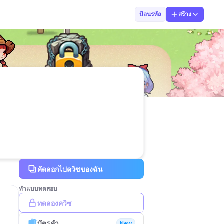
ศิวกรณ์ ทองชุบ
ป้อนรหัส
สร้าง
คัดลอกไปควิซของฉัน
ทำแบบทดสอบ
ทดลองควิซ
บัตรคำ
New