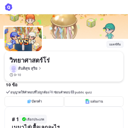
วิทยาศาสตร์โร่
สันติสุข สุริย
แมตช์ทีม
วิทยาศาสตร์โร่
สันติสุข สุริย
10
10 ข้อ
อนุญาตให้คำตอบที่ไม่ถูกต้อง
ซ่อนคำตอบ
public quiz
บัตรคำ
แผ่นงาน
# 1
เลือกประเภท
เนมาไส่เสื้อเลกอะไร