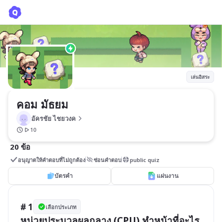
คอม มัธยม
อัครชัย ไชยวงค
เล่นอิสระ
คอม มัธยม
อัครชัย ไชยวงค
10
20 ข้อ
อนุญาตให้คำตอบที่ไม่ถูกต้อง
ซ่อนคำตอบ
public quiz
บัตรคำ
แผ่นงาน
# 1
เลือกประเภท
หน่วยประมวลผลกลาง (CPU) ทำหน้าที่อะไร