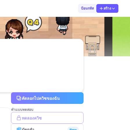
ตูน นะจ๊ะ
ป้อนรหัส
สร้าง
คัดลอกไปควิซของฉัน
ทำแบบทดสอบ
ทดลองควิซ
บัตรคำ
New