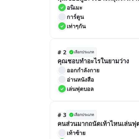
อนิเมะ
การ์ตูน
เท่าๆกัน
# 2
เลือกประเภท
คุณชอบทำอะไรในยามว่าง
ออกกำลังกาย
อ่านหนังสือ
เล่นฟุตบอล
# 3
เลือกประเภท
คนส่วนมากถนัดเท้าไหนเล่นฟ
เท้าซ้าย