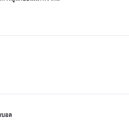
ุตบอล