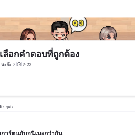
เลือกคำตอบที่ถูกต้อง
 นะจ๊ะ
22
lic quiz
การ์ตูนกับอนิเมะกว่ากัน