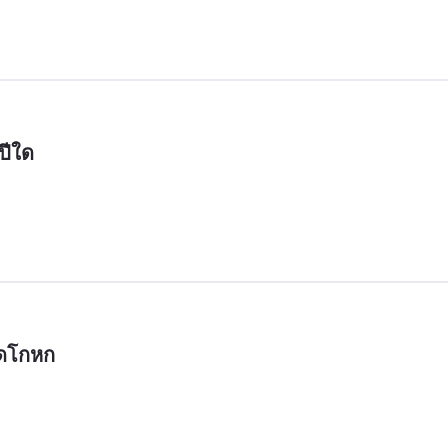
ปีใด
ูดโกหก