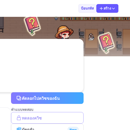
24ศิริพันธ์036
ป้อนรหัส
สร้าง
คัดลอกไปควิซของฉัน
ทำแบบทดสอบ
ทดลองควิซ
บัตรคำ
New