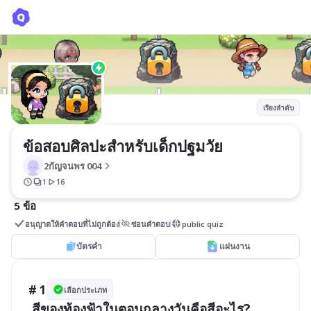
ข้อสอบศิลปะสำหรับเด็กปฐมวัย
2กัญจนพร 004
เรียงลำดับ
ข้อสอบศิลปะสำหรับเด็กปฐมวัย
2กัญจนพร 004
1
16
5 ข้อ
อนุญาตให้คำตอบที่ไม่ถูกต้อง
ซ่อนคำตอบ
public quiz
บัตรคำ
แผ่นงาน
# 1
เลือกประเภท
 สีของท้องฟ้าในตอนกลางวันคือสีอะไร?