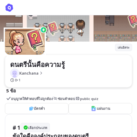
ดนตรีนั้นคือความรู้
Kanchana
เล่นอิสระ
ดนตรีนั้นคือความรู้
Kanchana
1
5 ข้อ
อนุญาตให้คำตอบที่ไม่ถูกต้อง
ซ่อนคำตอบ
public quiz
บัตรคำ
แผ่นงาน
# 1
เลือกประเภท
ข้อใดคือองค์ประกอบของดนตรี