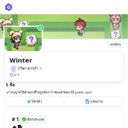
Winter
กวิตา ควรจํา
เล่นอิสระ
Winter
กวิตา ควรจํา
3
5 ข้อ
อนุญาตให้คำตอบที่ไม่ถูกต้อง
ซ่อนคำตอบ
public quiz
บัตรคำ
แผ่นงาน
# 1
เลือกประเภท
🔥🐕