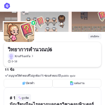
วิทยาการคำนวณป6
KruPhanfa
เล่นอิสระ
วิทยาการคำนวณป6
KruPhanfa
58
11 ข้อ
อนุญาตให้คำตอบที่ไม่ถูกต้อง
ซ่อนคำตอบ
public quiz
บัตรคำ
แผ่นงาน
# 1
ถูก/ผิด
นักเรียนมีอะไรอยากบอกครูวิชาคอมพิวเตอร์