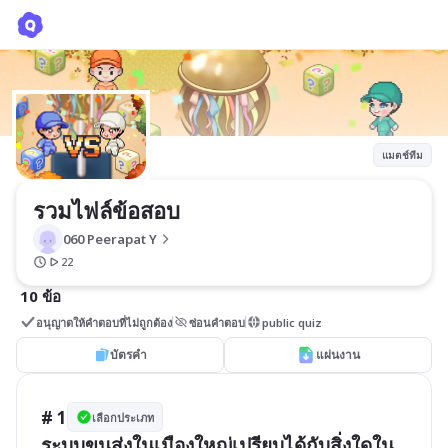
รวมไฟล์ข้อสอบ
060 Peerapat Y
แมตช์ทีม
รวมไฟล์ข้อสอบ
060 Peerapat Y
22
10 ข้อ
อนุญาตให้คำตอบที่ไม่ถูกต้อง
ซ่อนคำตอบ
public quiz
บัตรคำ
แผ่นงาน
# 1
เลือกประเภท
ระบบขนส่งในเมืองใหญ่เปรียบได้กับสิ่งใดใน