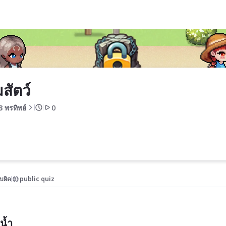
มสัตว์
3 พรทิพย์
0
บผิด
public quiz
งน้ำ