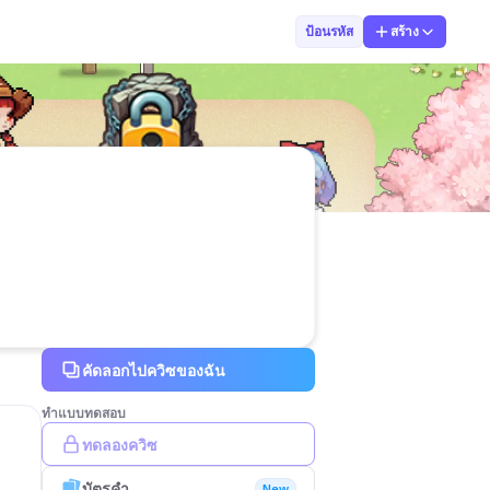
023 พรทิพย์
ป้อนรหัส
สร้าง
คัดลอกไปควิซของฉัน
ทำแบบทดสอบ
ทดลองควิซ
บัตรคำ
New