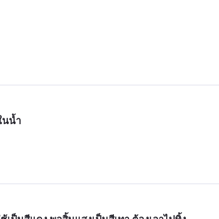
่ในน้ำ