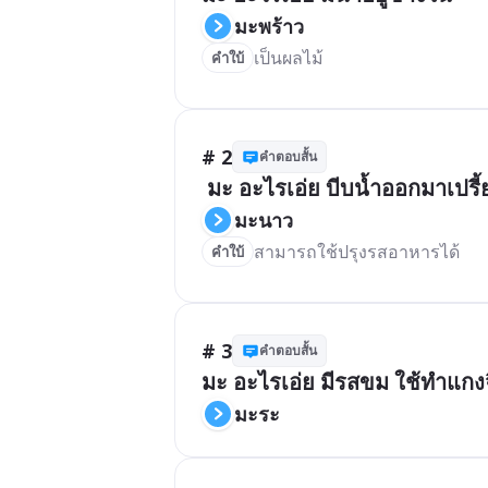
มะพร้าว
เป็นผลไม้
คำใบ้
# 2
คำตอบสั้น
 มะ อะไรเอ่ย บีบน้ำออกมาเปรี้ย
มะนาว
สามารถใช้ปรุงรสอาหารได้
คำใบ้
# 3
คำตอบสั้น
มะ อะไรเอ่ย มีรสขม ใช้ทำแกง
มะระ