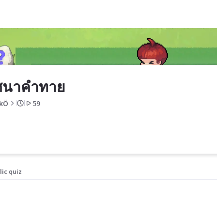
ิศนาคำทาย
kÖ
59
lic quiz