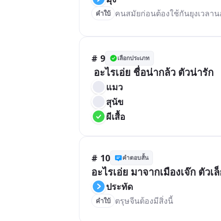
คำใบ้
# 9
เลือกประเภท
 อะไรเอ่ย ชื่อน่ากล้ว ตัวน่ารัก
แมว
สุนัข
ผีเสื้อ
# 10
คำตอบสั้น
อะไรเอ่ย มาจากเมืองเจ๊ก ตัวเล็
ประทัด
ตรุษจีนต้องมีสิ่งนี้
คำใบ้