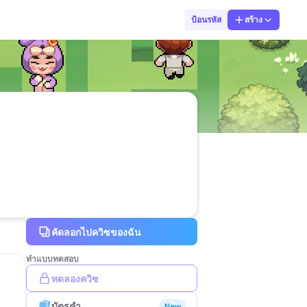
YukÖ
ป้อนรหัส
สร้าง
คัดลอกไปควิซของฉัน
ทำแบบทดสอบ
ทดลองควิซ
บัตรคำ
New