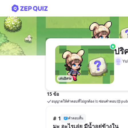
ปริศนาคำทาย
ปร
Yu
เล่นอิสระ
15 ข้อ
อนุญาตให้คำตอบที่ไม่ถูกต้อง
ซ่อนคำตอบ
pub
# 1
คำตอบสั้น
มะ อะไรเอ่ย มีน้ำอยู่ข้างใน